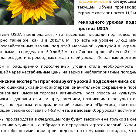
подсолнечника
в следующем 
текущем. Объем производс
Украине составит всего 11,2 м
Рекордного урожая под
прогноз USDA
тики USDA предполагают, что посевные площади под подсолн
рно такие же, как и в 2015/16 МГ, то есть на уровне 5,1-5,2 м
кохозяйственных земель под этой масличной культурой в Украи
льными - в пределах от 5,0 до 5,3 млн га. Однако прошлой весной был
удалось достичь рекордных показателей урожая. По разным оценкам он
ком к расширению подсолнечных угодий стала необходимость
цей через нестабильные цены на зерно и неблагоприятные погодны
инские эксперты прогнозируют урожай подсолнечника око
сно оценкам украинских экспертов, значительное сокращение по
оизойдет. Высокая торговая активность, рост спроса на культур
ился с дополнительным предложением, возникшим в результате 
ому, по данным информационной компании «ПроАгро», посевн
щем сезоне составят 6,1-6,3 млн га, а валовый сбор урожая достигнет 
ы производства в следующем году будут высокими не только за сче
нению улучшенных гибридов и передовых агротехнологий. Украи
 способы оптимизации производства, поэтому можно ожидать, что