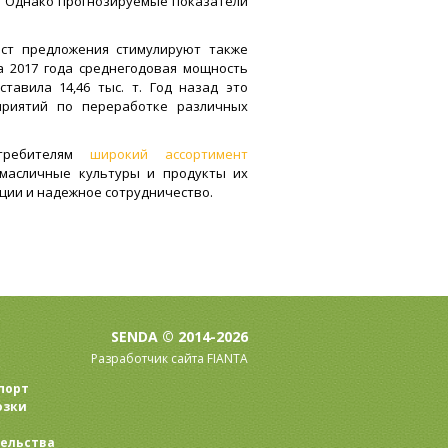
т. Однако прогнозируемые показатели
ост предложения стимулируют также
 2017 года среднегодовая мощность
тавила 14,46 тыс. т. Год назад это
приятий по переработке различных
требителям
широкий ассортимент
 масличные культуры и продукты их
ции и надежное сотрудничество.
SENDA © 2014-2026
Разработчик сайта FIANTA
порт
озки
ельства