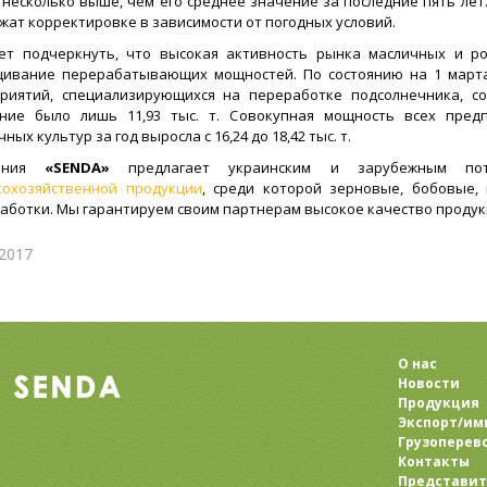
 несколько выше, чем его среднее значение за последние пять ле
жат корректировке в зависимости от погодных условий.
ет подчеркнуть, что высокая активность рынка масличных и р
ивание перерабатывающих мощностей. По состоянию на 1 марта
риятий, специализирующихся на переработке подсолнечника, сос
ние было лишь 11,93 тыс. т. Совокупная мощность всех пред
ных культур за год выросла с 16,24 до 18,42 тыс. т.
пания
«SENDA»
предлагает украинским и зарубежным по
кохозяйственной продукции
, среди которой зерновые, бобовые,
аботки. Мы гарантируем своим партнерам высокое качество продук
.2017
О нас
Новости
Продукция
Экспорт/им
Грузоперев
Контакты
Представит