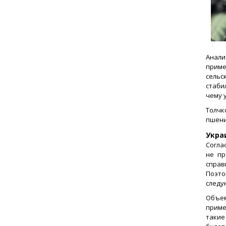
Анали
приме
сельс
стаби
чему 
Толч
пшени
Укра
Согла
не пр
справ
Поэт
следую
Объем
приме
такие