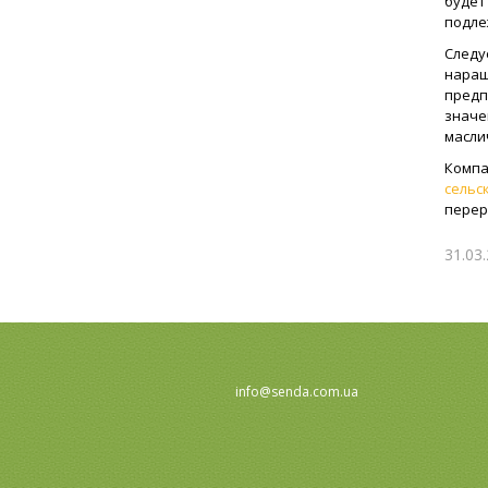
будет
подле
Следу
наращ
предп
значе
маслич
Ком
сельс
перер
31.03
info@senda.com.ua