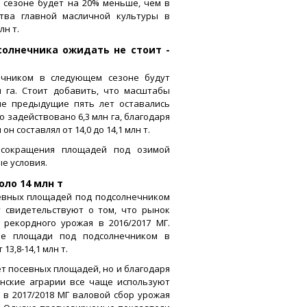
сезоне будет на 20% меньше, чем в
тва главной масличной культуры в
лн т.
солнечника ожидать не стоит -
ечником в следующем сезоне будут
лн га. Стоит добавить, что масштабы
не предыдущие пять лет оставались
о задействовано 6,3 млн га, благодаря
 составлял от 14,0 до 14,1 млн т.
 сокращения площадей под озимой
е условия.
ло 14 млн т
севных площадей под подсолнечником
у свидетельствуют о том, что рынок
рекордного урожая в 2016/2017 МГ.
ые площади под подсолнечником в
13,8-14,1 млн т.
т посевных площадей, но и благодаря
нские аграрии все чаще используют
 в 2017/2018 МГ валовой сбор урожая