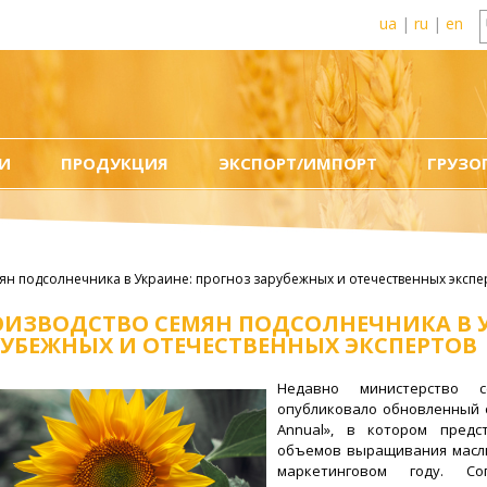
ua
|
ru
|
en
И
ПРОДУКЦИЯ
ЭКСПОРТ/ИМПОРТ
ГРУЗО
ян подсолнечника в Украине: прогноз зарубежных и отечественных экспе
ОИЗВОДСТВО СЕМЯН ПОДСОЛНЕЧНИКА В У
УБЕЖНЫХ И ОТЕЧЕСТВЕННЫХ ЭКСПЕРТОВ
Недавно министерство с
опубликовало обновленный об
Annual», в котором предс
объемов выращивания масли
маркетинговом году. Со