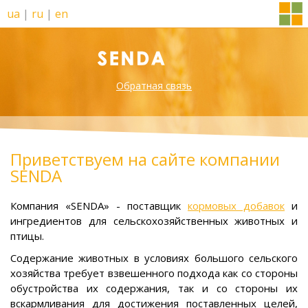
ua
|
ru
|
en
Обратная связь
Приветствуем на сайте компании
SENDA
Компания «SENDA» - поставщик
кормовых добавок
и
ингредиентов для сельскохозяйственных животных и
птицы.
Содержание животных в условиях большого сельского
хозяйства требует взвешенного подхода как со стороны
обустройства их содержания, так и со стороны их
вскармливания для достижения поставленных целей,