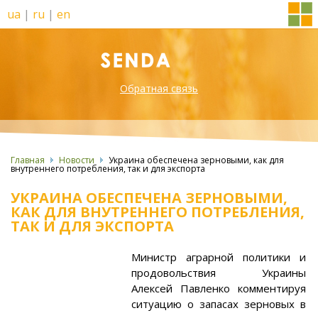
ua
|
ru
|
en
Обратная связь
Главная
Новости
Украина обеспечена зерновыми, как для
внутреннего потребления, так и для экспорта
УКРАИНА ОБЕСПЕЧЕНА ЗЕРНОВЫМИ,
КАК ДЛЯ ВНУТРЕННЕГО ПОТРЕБЛЕНИЯ,
ТАК И ДЛЯ ЭКСПОРТА
Министр аграрной политики и
продовольствия Украины
Алексей Павленко комментируя
ситуацию о запасах зерновых в