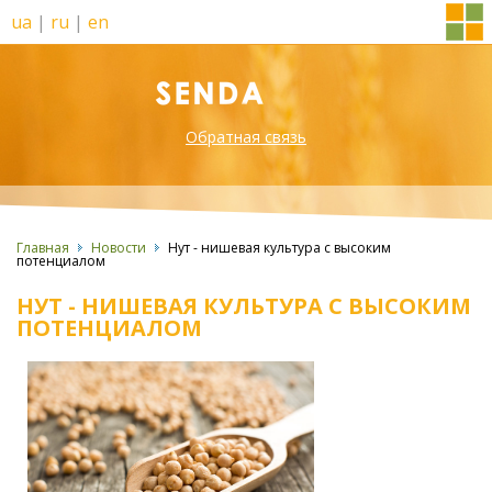
ua
|
ru
|
en
Обратная связь
Главная
Новости
Нут - нишевая культура с высоким
потенциалом
НУТ - НИШЕВАЯ КУЛЬТУРА С ВЫСОКИМ
ПОТЕНЦИАЛОМ