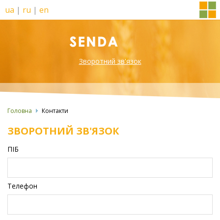
ua
|
ru
|
en
Зворотний зв'язок
Головна
Контакти
ЗВОРОТНИЙ ЗВ'ЯЗОК
ПІБ
Телефон